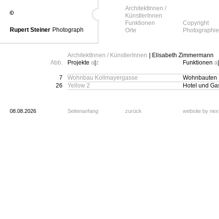
ArchitektInnen /
KünstlerInnen
Funktionen
Copyright
Rupert Steiner
Photograph
Orte
Photographie
ArchitektInnen / KünstlerInnen
| Elisabeth Zimmermann
Abb.
Projekte
a
|
z
Funktionen
a
|
7
Wohnbau Kollmayergasse
Wohnbauten
26
Yellow 2
Hotel und Ga
08.08.2026
Seitenanfang
zurück
website by ne