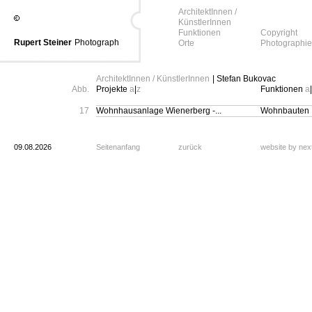
ArchitektInnen /
KünstlerInnen
Funktionen
Copyright
Rupert Steiner
Photograph
Orte
Photographie
ArchitektInnen / KünstlerInnen
| Stefan Bukovac
Abb.
Projekte
a
|
z
Funktionen
a
|
17
Wohnhausanlage Wienerberg -...
Wohnbauten
09.08.2026
Seitenanfang
zurück
website by ne