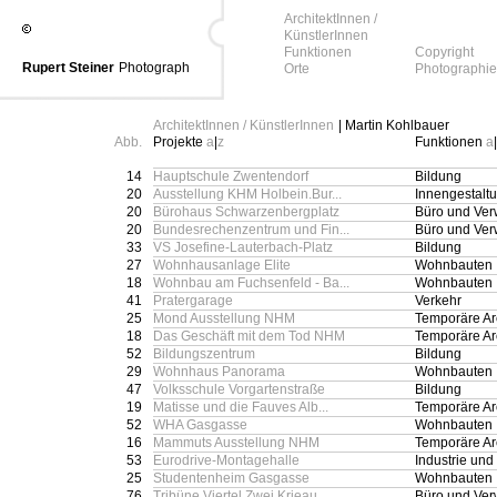
ArchitektInnen /
KünstlerInnen
Funktionen
Copyright
Rupert Steiner
Photograph
Orte
Photographie
ArchitektInnen / KünstlerInnen
| Martin Kohlbauer
Abb.
Projekte
a
|
z
Funktionen
a
|
14
Hauptschule Zwentendorf
Bildung
20
Ausstellung KHM Holbein.Bur...
Innengestalt
20
Bürohaus Schwarzenbergplatz
Büro und Ver
20
Bundesrechenzentrum und Fin...
Büro und Ver
33
VS Josefine-Lauterbach-Platz
Bildung
27
Wohnhausanlage Elite
Wohnbauten
18
Wohnbau am Fuchsenfeld - Ba...
Wohnbauten
41
Pratergarage
Verkehr
25
Mond Ausstellung NHM
Temporäre Arc
18
Das Geschäft mit dem Tod NHM
Temporäre Arc
52
Bildungszentrum
Bildung
29
Wohnhaus Panorama
Wohnbauten
47
Volksschule Vorgartenstraße
Bildung
19
Matisse und die Fauves Alb...
Temporäre Arc
52
WHA Gasgasse
Wohnbauten
16
Mammuts Ausstellung NHM
Temporäre Arc
53
Eurodrive-Montagehalle
Industrie un
25
Studentenheim Gasgasse
Wohnbauten
76
Tribüne Viertel Zwei Krieau
Büro und Ver