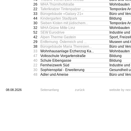
26
WHA Thürnlhofstraße
Wohnbauten
22
Taferlkratzer Tintenpatzer ...
Temporäre Arc
33
Bürogebäude «Galaxy 21»
Büro und Ver
44
Kindergarten Stadtpark
Bildung
30
Sieben Kisten mit jüdischem...
Temporäre Arc
32
WHA Grüne Mitte Linz
Wohnbauten
52
SEW Eurodrive
Industrie un
42
Alpen Therme Gastein
Sport, Freizeit
29
Entfernung. Österreich und ...
Museen und Au
38
Bürogebäude Maria Theresien...
Büro und Ver
33
Wohnhausanlage Erzherzog Ka...
Wohnbauten
47
Volksschule Vorgartenstraße
Bildung
40
Schule Eibengasse
Bildung
22
Fernheizwerk Süd
Industrie un
30
Sophienspital - Erweiterung
Gesundheit u
48
Adler und Ameise
Büro und Ver
08.08.2026
Seitenanfang
zurück
website by ne