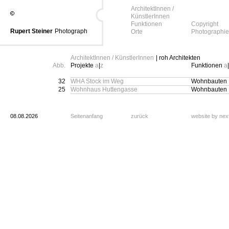
ArchitektInnen /
KünstlerInnen
Funktionen
Copyright
Rupert Steiner
Photograph
Orte
Photographie
ArchitektInnen / KünstlerInnen
| roh Architekten
Abb.
Projekte
a
|
z
Funktionen
a
|
32
WHA Stock im Weg
Wohnbauten
25
Wohnhaus Huttengasse
Wohnbauten
08.08.2026
Seitenanfang
zurück
website by ne