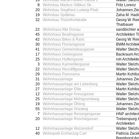
16
Wohnbau Maria-Rekker-Gasse 2
Walter Stelz
8
Wohnbau Markus Sittikus Str...
Fritz Lorenz
20
Wohnbau Siegfried-Ludwig-Platz
Johannes Zie
19
Wohnbau Spittelau
Zaha M. Hadi
32
Wohnbau Thürnlhofstraße
Georg W. Rei
Thalbauer
22
Wohnhaus Alte Donau
sandbichler a
45
Wohnhaus Beatrixgasse
Architekten Ti
42
Wohnhaus Bikes & Rails
Georg W. Rei
30
Wohnhaus Florianigasse
BWM Architek
41
Wohnhaus Gemeindeaugasse
Walter Stelz
17
Wohnhaus Gobergasse
Backraum Arc
25
Wohnhaus Huttengasse
roh Architekt
3
Wohnhaus Karmelitergasse
Walter Stelz
22
Wohnhaus Neustiftgasse
Walter Stelz
29
Wohnhaus Panorama
Martin Kohlb
31
Wohnhausanlage
Johannes Zie
20
Wohnhausanlage am Leberberg
Walter Stelz
27
Wohnhausanlage Elite
Martin Kohlb
12
Wohnhausanlage Kreuzgasse
Walter Stelz
25
Wohnhausanlage Mühlgrundweg
Walter Stelz
19
Wohnhausanlage Öhling
Johannes Zie
55
Wohnhausanlage Orasteig
Walter Stelz
7
Wohnhausanlage Reisingergasse
HNP architec
20
Wohnhausanlage Roschégasse/...
Treberspurg 
Architekten
12
Wohnhausanlage Wulzendorf
Walter Stelz
40
Wohnpark Erzherzog Carl
Patricia Zace
Bremhorst Ar