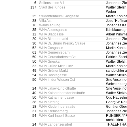
6
Seitenstetten VII
Johannes Zie
137
Stadt des Kindes
Walter Stelz
Weber
25
Studentenheim Gasgasse
Martin Kohlb
28
Villa Ast
Josef Hoffma
16
Waldsiedlung
Johannes Kas
35
WHA Attemsgasse
lichtblauwagn
12
WHA Blattgasse
Albert Wimme
20
WHA Blindenmarkt
Johannes Zie
30
WHA Dr. Bruno Kreisky Straße
Johannes Zie
52
WHA Gasgasse
Martin Kohlb
61
WHA Gemeinlebarn
Johannes Zie
50
WHA Gerasdorferstraße
Patricia Zace
50
WHA Grieskai
Walter Stelz
32
WHA Grüne Mitte Linz
Martin Kohlb
49
WHA Grüner Markt
sandbichler a
54
WHA Hockegasse
Walter Stelz
50
WHA In der Wiesen Ost
Sne Veselinov
Weichenberg
24
WHA Jakov-Lind-Straße
Sne Veselino
40
WHA Kaiserebersdorferstraße
Walter Stelz
50
WHA Katharinengasse
Otto Häuselm
38
WHA Kierling
Georg W. Rei
18
WHA Klederingerstraße
Günther Ober
31
WHA Kremserberg
Johannes Zie
54
WHA Kurt-Ingerl-Gasse
RUNSER / P
architekten
24
WHA Langenzersdorf
THALERTHA