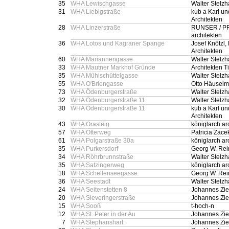
35
WHA Lewischgasse
Walter Stelz
31
WHA Liebigstraße
kub a Karl u
Architekten
28
WHA Linzerstraße
RUNSER / P
architekten
36
WHA Lotos und Kagraner Spange
Josef Knötzl,
Architekten
60
WHA Mariannengasse
Walter Stelz
33
WHA Mautner Markhof Gründe
Architekten Ti
35
WHA Mühlschüttelgasse
Walter Stelz
55
WHA O'Briengasse
Otto Häuselm
73
WHA Ödenburgerstraße
Walter Stelz
32
WHA Ödenburgerstraße 11
Walter Stelz
30
WHA Ödenburgerstraße 11
kub a Karl u
Architekten
43
WHA Orasteig
königlarch ar
57
WHA Otterweg
Patricia Zace
61
WHA Polgarstraße 30a
königlarch ar
35
WHA Purkersdorf
Georg W. Rei
34
WHA Röhrbrunnstraße
Walter Stelz
35
WHA Satzingerweg
königlarch ar
18
WHA Schellenseegasse
Georg W. Rei
36
WHA Seestadt
Walter Stelz
24
WHA Seitenstetten 8
Johannes Zie
20
WHA Sieveringerstraße
Johannes Zie
15
WHA Sooß
t-hoch-n
12
WHA St. Peter in der Au
Johannes Zie
7
WHA Stephanshart
Johannes Zie