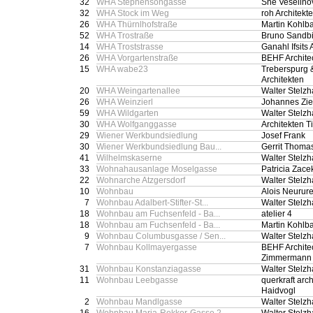
32
WHA Stephensongasse
Sne Veselino
32
WHA Stock im Weg
roh Architekt
26
WHA Thürnlhofstraße
Martin Kohlb
52
WHA Trostraße
Bruno Sandbi
14
WHA Troststrasse
Ganahl Ifsits 
26
WHA Vorgartenstraße
BEHF Archite
15
WHA wabe23
Treberspurg 
Architekten
20
WHA Weingartenallee
Walter Stelz
26
WHA Weinzierl
Johannes Zie
59
WHA Wildgarten
Walter Stelz
30
WHA Wolfganggasse
Architekten Ti
29
Wiener Werkbundsiedlung
Josef Frank
30
Wiener Werkbundsiedlung Bau...
Gerrit Thomas
41
Wilhelmskaserne
Walter Stelz
33
Wohnahausanlage Moselgasse
Patricia Zace
22
Wohnarche Atzgersdorf
Walter Stelz
10
Wohnbau
Alois Neurure
7
Wohnbau Adalbert-Stifter-St...
Walter Stelz
18
Wohnbau am Fuchsenfeld - Ba...
atelier 4
18
Wohnbau am Fuchsenfeld - Ba...
Martin Kohlb
9
Wohnbau Columbusgasse / Sen...
Walter Stelz
7
Wohnbau Kollmayergasse
BEHF Architec
Zimmermann
31
Wohnbau Konstanziagasse
Walter Stelz
11
Wohnbau Leebgasse
querkraft arch
Haidvogl
2
Wohnbau Mandlgasse
Walter Stelz