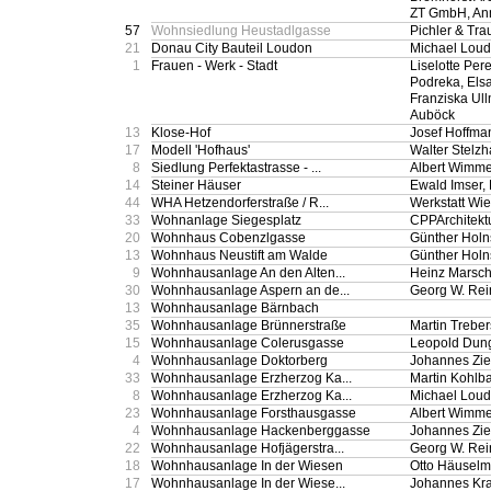
ZT GmbH, Ann
57
Wohnsiedlung Heustadlgasse
Pichler & Tr
21
Donau City Bauteil Loudon
Michael Lou
1
Frauen - Werk - Stadt
Liselotte Pere
Podreka, Els
Franziska Ul
Auböck
13
Klose-Hof
Josef Hoffma
17
Modell 'Hofhaus'
Walter Stelz
8
Siedlung Perfektastrasse - ...
Albert Wimme
14
Steiner Häuser
Ewald Imser, 
44
WHA Hetzendorferstraße / R...
Werkstatt Wi
33
Wohnanlage Siegesplatz
CPPArchitekt
20
Wohnhaus Cobenzlgasse
Günther Holn
13
Wohnhaus Neustift am Walde
Günther Holn
9
Wohnhausanlage An den Alten...
Heinz Marsch
30
Wohnhausanlage Aspern an de...
Georg W. Rei
13
Wohnhausanlage Bärnbach
35
Wohnhausanlage Brünnerstraße
Martin Trebe
15
Wohnhausanlage Colerusgasse
Leopold Dun
4
Wohnhausanlage Doktorberg
Johannes Zie
33
Wohnhausanlage Erzherzog Ka...
Martin Kohlb
8
Wohnhausanlage Erzherzog Ka...
Michael Lou
23
Wohnhausanlage Forsthausgasse
Albert Wimme
4
Wohnhausanlage Hackenberggasse
Johannes Zie
22
Wohnhausanlage Hofjägerstra...
Georg W. Rei
18
Wohnhausanlage In der Wiesen
Otto Häuselm
17
Wohnhausanlage In der Wiese...
Johannes Kr