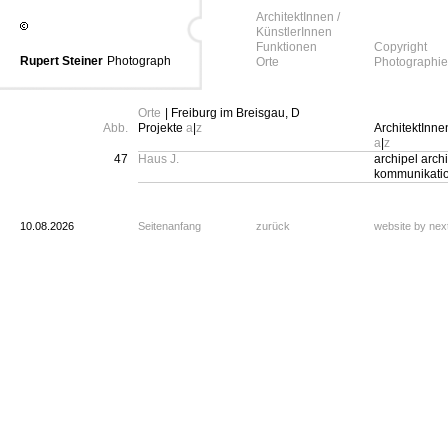
ArchitektInnen /
KünstlerInnen
Funktionen
Copyright
Rupert Steiner
Photograph
Orte
Photographie
Orte
| Freiburg im Breisgau, D
Abb.
Projekte
a
|
z
ArchitektInne
a
|
z
47
Haus J.
archipel archi
kommunikati
10.08.2026
Seitenanfang
zurück
website by ne