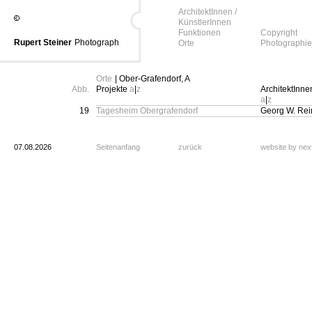
ArchitektInnen /
KünstlerInnen
Funktionen
Copyright
Rupert Steiner
Photograph
Orte
Photographie
Orte
| Ober-Grafendorf, A
Abb.
Projekte
a
|
z
ArchitektInne
a
|
z
19
Tagesheim Obergrafendorf
Georg W. Rei
07.08.2026
Seitenanfang
zurück
website by ne