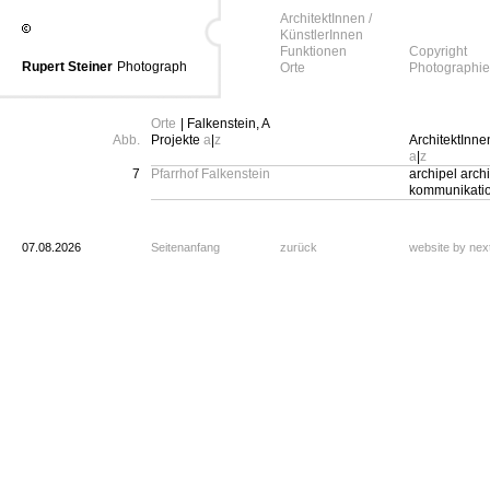
ArchitektInnen /
KünstlerInnen
Funktionen
Copyright
Rupert Steiner
Photograph
Orte
Photographie
Orte
| Falkenstein, A
Abb.
Projekte
a
|
z
ArchitektInne
a
|
z
7
Pfarrhof Falkenstein
archipel archi
kommunikati
07.08.2026
Seitenanfang
zurück
website by ne