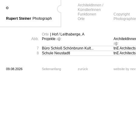
ArchitektInnen /
KünstlerInnen
Funktionen
Copyright
Rupert Steiner
Photograph
Orte
Photographie
Orte
| Hof / Leithaberge, A
Abb.
Projekte
a
|
z
ArchitektInne
a
|
z
7
Büro Schloß Schönbrunn Kult...
tnE Architects
8
Schule Neustadtl
tnE Architects
09.08.2026
Seitenanfang
zurück
website by ne