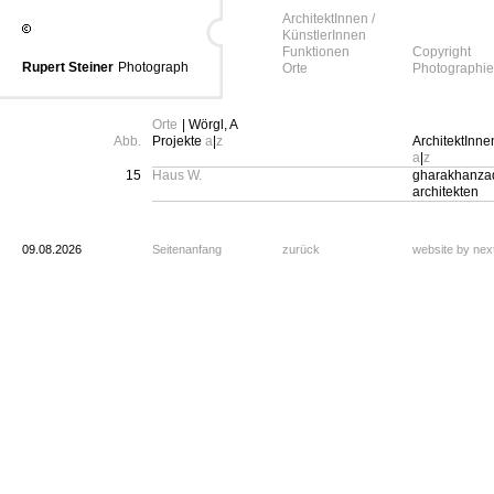
ArchitektInnen /
KünstlerInnen
Funktionen
Copyright
Rupert Steiner
Photograph
Orte
Photographie
Orte
| Wörgl, A
Abb.
Projekte
a
|
z
ArchitektInne
a
|
z
15
Haus W.
gharakhanzad
architekten
09.08.2026
Seitenanfang
zurück
website by ne