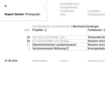
ArchitektInnen /
KünstlerInnen
Funktionen
Copyright
Rupert Steiner
Photograph
Orte
Photographie
ArchitektInnen / KünstlerInnen
| Bernhard Denkinger
Abb.
Projekte
a
|
z
Funktionen
a
|
16
'Sei stark und mutig!'- Jüd...
Temporäre Arc
18
KZ-Gedenkstätte und Zeitges...
Museen und Au
19
Oberschlesisches Landesmuseum
Museen und Au
2
Vorzimmerwand Wohnung E.
Innengestalt
07.08.2026
Seitenanfang
zurück
website by ne