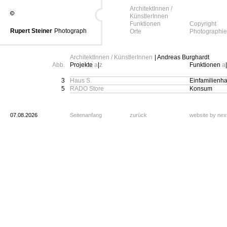
ArchitektInnen /
KünstlerInnen
Funktionen
Copyright
Rupert Steiner
Photograph
Orte
Photographie
ArchitektInnen / KünstlerInnen
| Andreas Burghardt
Abb.
Projekte
a
|
z
Funktionen
a
|
3
Haus S.
Einfamilienh
5
RADO Store
Konsum
07.08.2026
Seitenanfang
zurück
website by ne