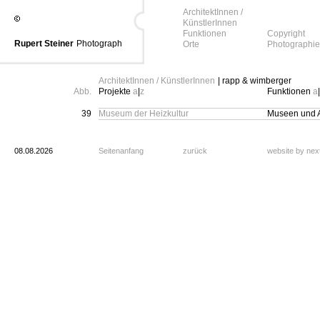
ArchitektInnen /
KünstlerInnen
Funktionen
Copyright
Rupert Steiner
Photograph
Orte
Photographie
ArchitektInnen / KünstlerInnen
| rapp & wimberger
Abb.
Projekte
a
|
z
Funktionen
a
|
39
Museum der Heizkultur
Museen und Au
08.08.2026
Seitenanfang
zurück
website by ne