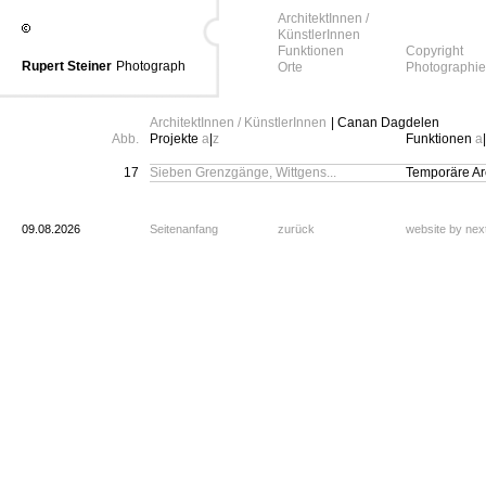
ArchitektInnen /
KünstlerInnen
Funktionen
Copyright
Rupert Steiner
Photograph
Orte
Photographie
ArchitektInnen / KünstlerInnen
| Canan Dagdelen
Abb.
Projekte
a
|
z
Funktionen
a
|
17
Sieben Grenzgänge, Wittgens...
Temporäre Arc
09.08.2026
Seitenanfang
zurück
website by ne