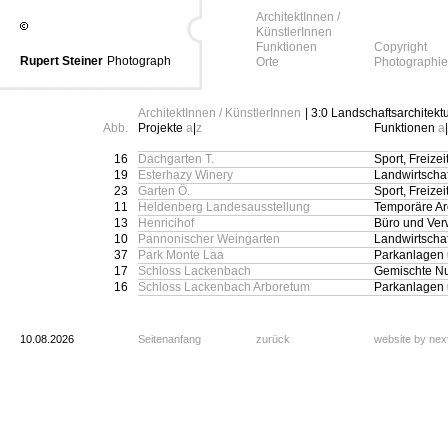
ArchitektInnen /
KünstlerInnen
Funktionen
Copyright
Rupert Steiner
Photograph
Orte
Photographie
ArchitektInnen / KünstlerInnen
| 3:0 Landschaftsarchitekt
Abb.
Projekte
a
|
z
Funktionen
a
|
16
Dachgarten T.
Sport, Freizeit
19
Esterhazy Winery
Landwirtschaf
23
Garten Ö.
Sport, Freizeit
11
Heldenberg Landesausstellung
Temporäre Arc
13
Henricihof
Büro und Ver
10
Pannonischer Weingarten
Landwirtschaf
37
Park Monte Laa
Parkanlagen u
17
Schloss Lackenbach
Gemischte N
16
Schloss Lackenbach Arboretum
Parkanlagen u
10.08.2026
Seitenanfang
zurück
website by ne