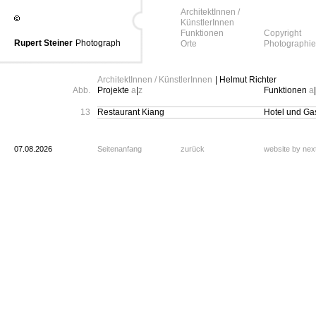
ArchitektInnen /
KünstlerInnen
Funktionen
Copyright
Rupert Steiner
Photograph
Orte
Photographie
ArchitektInnen / KünstlerInnen
| Helmut Richter
Abb.
Projekte
a
|
z
Funktionen
a
|
13
Restaurant Kiang
Hotel und Ga
07.08.2026
Seitenanfang
zurück
website by ne