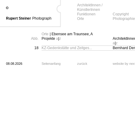
ArchitektInnen /
KünstlerInnen
Funktionen
Copyright
Rupert Steiner
Photograph
Orte
Photographie
Orte
| Ebensee am Traunsee, A
Abb.
Projekte
a
|
z
ArchitektInne
a
|
z
18
KZ-Gedenkstätte und Zeitges...
Bernhard Den
08.08.2026
Seitenanfang
zurück
website by ne