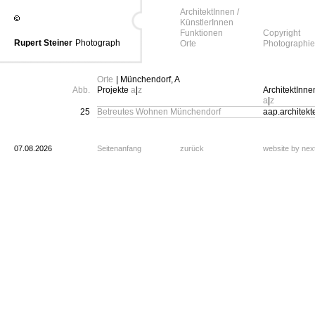
ArchitektInnen /
KünstlerInnen
Funktionen
Copyright
Rupert Steiner
Photograph
Orte
Photographie
Orte
| Münchendorf, A
Abb.
Projekte
a
|
z
ArchitektInne
a
|
z
25
Betreutes Wohnen Münchendorf
aap.architekt
07.08.2026
Seitenanfang
zurück
website by ne