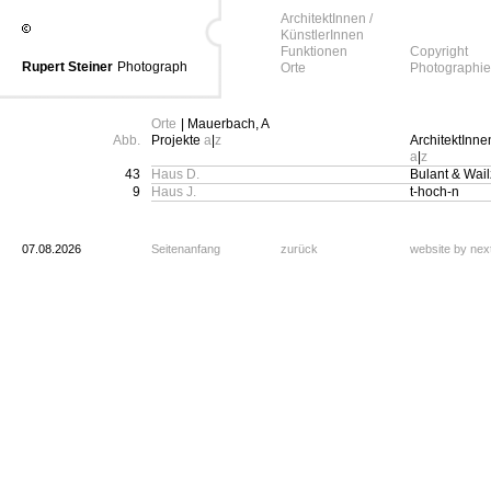
ArchitektInnen /
KünstlerInnen
Funktionen
Copyright
Rupert Steiner
Photograph
Orte
Photographie
Orte
| Mauerbach, A
Abb.
Projekte
a
|
z
ArchitektInne
a
|
z
43
Haus D.
Bulant & Wail
9
Haus J.
t-hoch-n
07.08.2026
Seitenanfang
zurück
website by ne