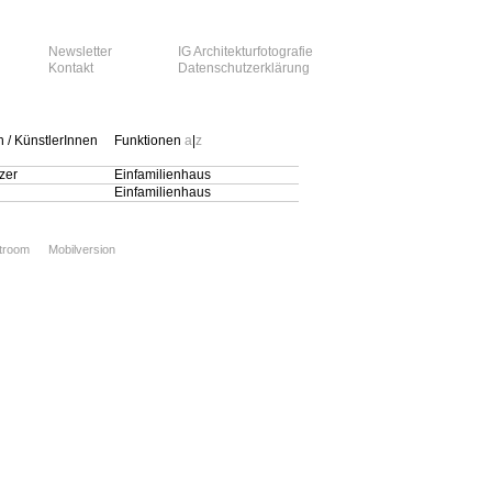
Newsletter
IG Architekturfotografie
Kontakt
Datenschutzerklärung
n / KünstlerInnen
Funktionen
a
|
z
zer
Einfamilienhaus
Einfamilienhaus
xtroom
Mobilversion