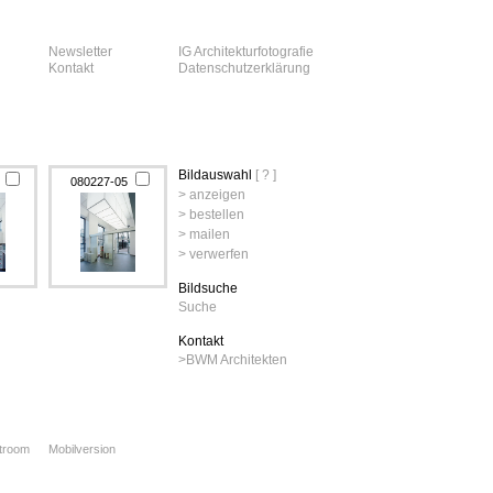
Newsletter
IG Architekturfotografie
Kontakt
Datenschutzerklärung
Bildauswahl
[ ? ]
4
080227-05
> anzeigen
> bestellen
> mailen
> verwerfen
Bildsuche
Suche
Kontakt
>
BWM Architekten
xtroom
Mobilversion