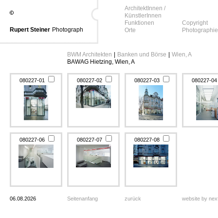
ArchitektInnen /
KünstlerInnen
Funktionen
Copyright
Rupert Steiner
Photograph
Orte
Photographie
BWM Architekten
|
Banken und Börse
|
Wien, A
BAWAG Hietzing, Wien, A
080227-01
080227-02
080227-03
080227-0
080227-06
080227-07
080227-08
06.08.2026
Seitenanfang
zurück
website by ne