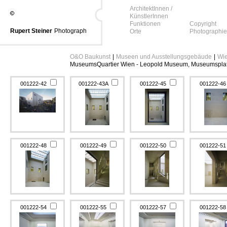
ArchitektInnen /
KünstlerInnen
Funktionen
Copyright
Rupert Steiner
Photograph
Orte
Photographie
O&O Baukunst
|
Museen und Ausstellungsgebäude
|
Wie
MuseumsQuartier Wien - Leopold Museum, Museumsplatz 
001222-42
001222-43A
001222-45
001222-4
001222-48
001222-49
001222-50
001222-5
001222-54
001222-55
001222-57
001222-5