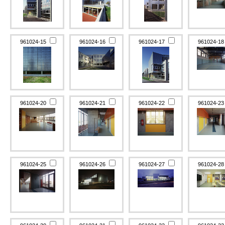
961024-15
961024-16
961024-17
961024-1
961024-20
961024-21
961024-22
961024-2
961024-25
961024-26
961024-27
961024-2