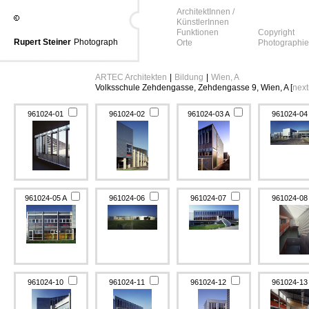
ArchitektInnen /
KünstlerInnen
Funktionen
Copyright
Rupert Steiner
Photograph
Orte
Photographie
ARTEC Architekten
|
Bildung
|
Wien, A
Volksschule Zehdengasse, Zehdengasse 9, Wien, A [
nex
961024-01
961024-02
961024-03 A
961024-0
961024-05 A
961024-06
961024-07
961024-0
961024-10
961024-11
961024-12
961024-1