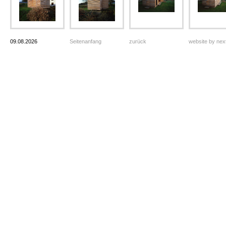
09.08.2026
Seitenanfang
zurück
website by ne