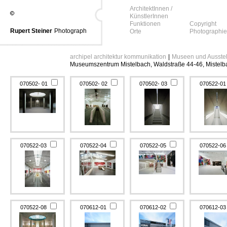
ArchitektInnen /
KünstlerInnen
Funktionen
Copyright
Rupert Steiner
Photograph
Orte
Photographie
archipel architektur kommunikation
|
Museen und Ausste
Museumszentrum Mistelbach, Waldstraße 44-46, Mistelba
070502- 01
070502- 02
070502- 03
070522-0
070522-03
070522-04
070522-05
070522-0
070522-08
070612-01
070612-02
070612-0