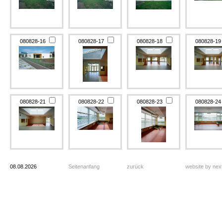
080828-16
080828-17
080828-18
080828-1
080828-21
080828-22
080828-23
080828-2
08.08.2026
Seitenanfang
zurück
website by ne