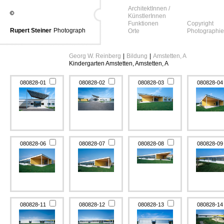
ArchitektInnen /
KünstlerInnen
Funktionen
Copyright
Rupert Steiner
Photograph
Orte
Photographie
Georg W. Reinberg
|
Bildung
|
Amstetten, A
Kindergarten Amstetten, Amstetten, A
080828-01
080828-02
080828-03
080828-0
080828-06
080828-07
080828-08
080828-0
080828-11
080828-12
080828-13
080828-1