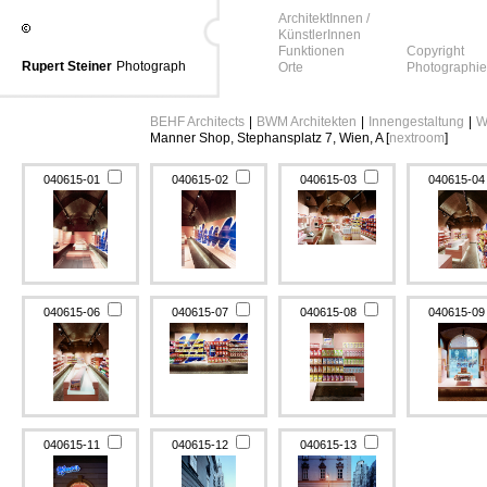
ArchitektInnen /
KünstlerInnen
Funktionen
Copyright
Rupert Steiner
Photograph
Orte
Photographie
BEHF Architects
|
BWM Architekten
|
Innengestaltung
|
W
Manner Shop, Stephansplatz 7, Wien, A [
nextroom
]
040615-01
040615-02
040615-03
040615-0
040615-06
040615-07
040615-08
040615-0
040615-11
040615-12
040615-13