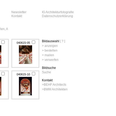
Newsletter
IG Architekturfotografie
Kontakt
Datenschutzerklärung
ien, A
Bildauswahl
[ ? ]
4
040615-05
> anzeigen
> bestellen
> mailen
> verwerfen
Bildsuche
Suche
9
040615-10
Kontakt
>
BEHF Architects
>
BWM Architekten