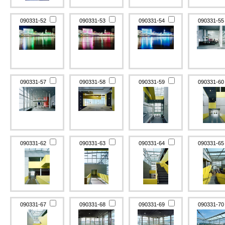
090331-52
090331-53
090331-54
090331-5
090331-57
090331-58
090331-59
090331-6
090331-62
090331-63
090331-64
090331-6
090331-67
090331-68
090331-69
090331-7