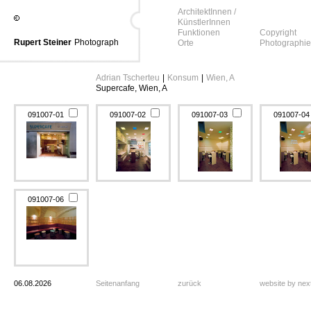
ArchitektInnen /
KünstlerInnen
Funktionen
Copyright
Rupert Steiner
Photograph
Orte
Photographie
Adrian Tscherteu
|
Konsum
|
Wien, A
Supercafe, Wien, A
091007-01
091007-02
091007-03
091007-0
091007-06
06.08.2026
Seitenanfang
zurück
website by ne