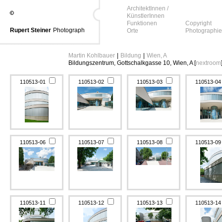
ArchitektInnen /
KünstlerInnen
Funktionen
Copyright
Rupert Steiner
Photograph
Orte
Photographie
Martin Kohlbauer
|
Bildung
|
Wien, A
Bildungszentrum, Gottschalkgasse 10, Wien, A [
nextroom
110513-01
110513-02
110513-03
110513-0
110513-06
110513-07
110513-08
110513-0
110513-11
110513-12
110513-13
110513-1