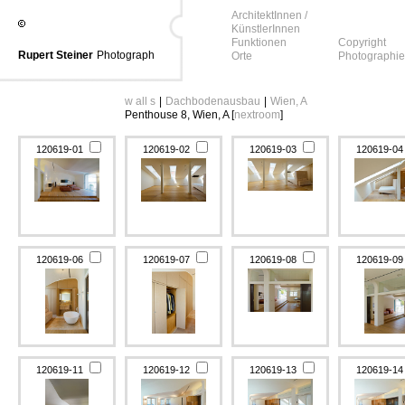
ArchitektInnen /
KünstlerInnen
Funktionen
Copyright
Rupert Steiner
Photograph
Orte
Photographie
w all s
|
Dachbodenausbau
|
Wien, A
Penthouse 8, Wien, A [
nextroom
]
120619-01
120619-02
120619-03
120619-0
120619-06
120619-07
120619-08
120619-0
120619-11
120619-12
120619-13
120619-1