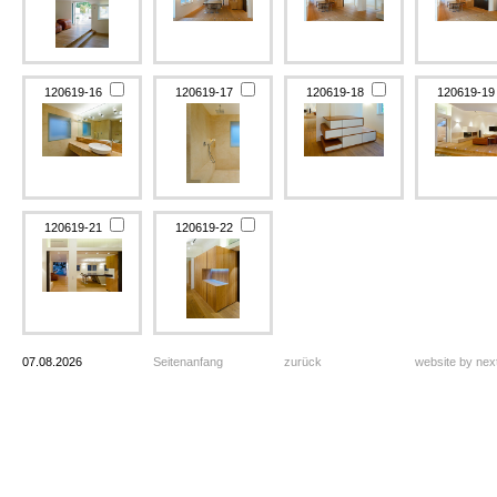
120619-16
120619-17
120619-18
120619-1
120619-21
120619-22
07.08.2026
Seitenanfang
zurück
website by ne