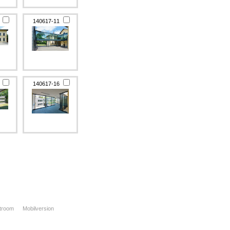
0
140617-11
5
140617-16
xtroom
Mobilversion