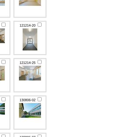
9
121214-20
4
121214-25
1
130806-02