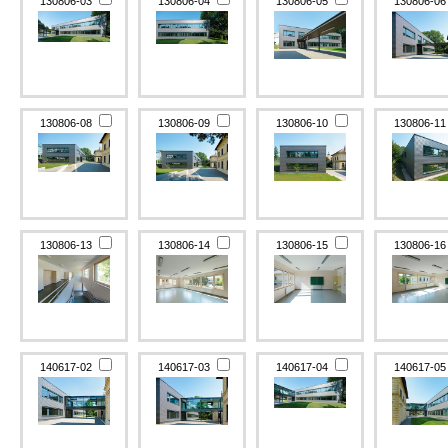
130806-03
130806-04
130806-05
130806-0
130806-08
130806-09
130806-10
130806-1
130806-13
130806-14
130806-15
130806-1
140617-02
140617-03
140617-04
140617-0