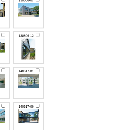
6
130806-07
1
130806-12
6
140617-01
5
140617-06