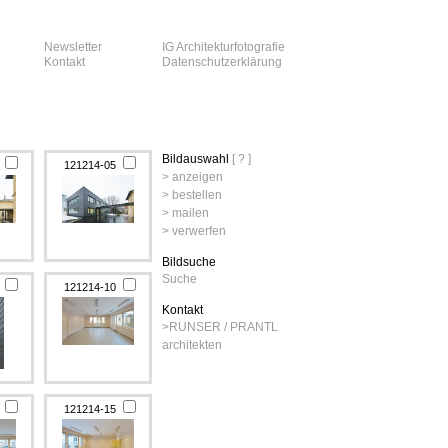
Newsletter
IG Architekturfotografie
Kontakt
Datenschutzerklärung
Bildauswahl
[ ? ]
4
121214-05
> anzeigen
> bestellen
> mailen
> verwerfen
Bildsuche
Suche
9
121214-10
Kontakt
>
RUNSER / PRANTL
architekten
4
121214-15