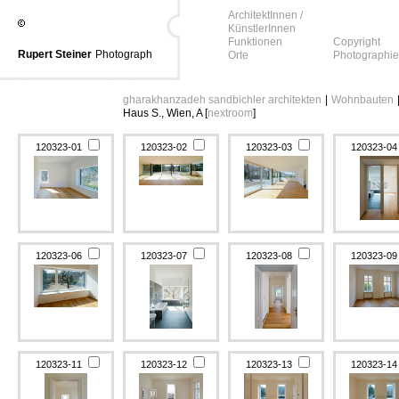
ArchitektInnen /
KünstlerInnen
Funktionen
Copyright
Rupert Steiner
Photograph
Orte
Photographie
gharakhanzadeh sandbichler architekten
|
Wohnbauten
Haus S., Wien, A [
nextroom
]
120323-01
120323-02
120323-03
120323-0
120323-06
120323-07
120323-08
120323-0
120323-11
120323-12
120323-13
120323-1