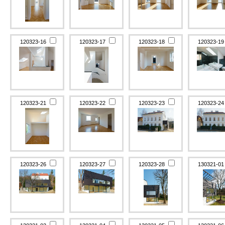
120323-16
120323-17
120323-18
120323-1
120323-21
120323-22
120323-23
120323-2
120323-26
120323-27
120323-28
130321-0