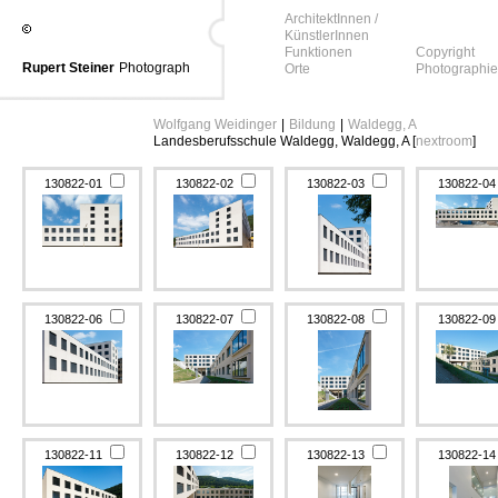
ArchitektInnen /
KünstlerInnen
Funktionen
Copyright
Rupert Steiner
Photograph
Orte
Photographie
Wolfgang Weidinger
|
Bildung
|
Waldegg, A
Landesberufsschule Waldegg, Waldegg, A [
nextroom
]
130822-01
130822-02
130822-03
130822-0
130822-06
130822-07
130822-08
130822-0
130822-11
130822-12
130822-13
130822-1