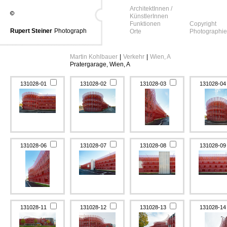
ArchitektInnen /
KünstlerInnen
Funktionen
Copyright
Rupert Steiner
Photograph
Orte
Photographie
Martin Kohlbauer
|
Verkehr
|
Wien, A
Pratergarage, Wien, A
131028-01
131028-02
131028-03
131028-0
131028-06
131028-07
131028-08
131028-0
131028-11
131028-12
131028-13
131028-1