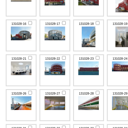
131028-16
131028-17
131028-18
131028-1
131028-21
131028-22
131028-23
131028-2
131028-26
131028-27
131028-28
131028-2