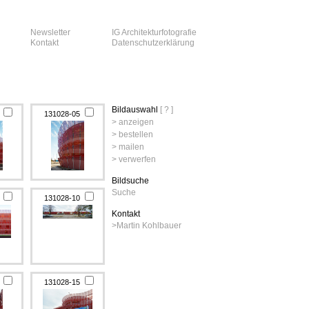
Newsletter
IG Architekturfotografie
Kontakt
Datenschutzerklärung
Bildauswahl
[ ? ]
4
131028-05
> anzeigen
> bestellen
> mailen
> verwerfen
Bildsuche
Suche
9
131028-10
Kontakt
>
Martin Kohlbauer
4
131028-15