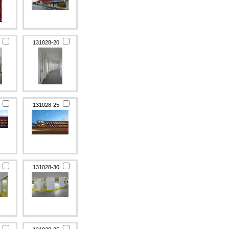
9
131028-20
4
131028-25
9
131028-30