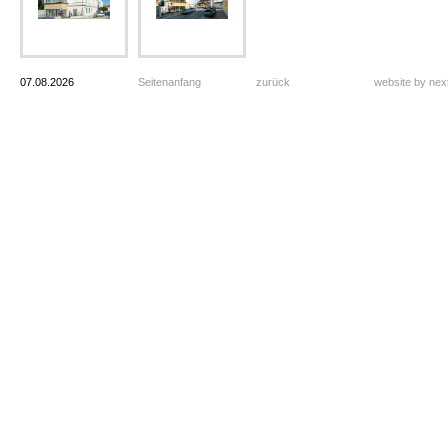
07.08.2026
Seitenanfang
zurück
website by ne