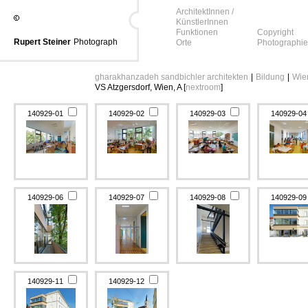
ArchitektInnen /
KünstlerInnen
Funktionen
Copyright
Rupert Steiner
Photograph
Orte
Photographie
gharakhanzadeh sandbichler architekten
|
Bildung
|
Wie
VS Atzgersdorf, Wien, A [
nextroom
]
140929-01
140929-02
140929-03
140929-0
140929-06
140929-07
140929-08
140929-0
140929-11
140929-12