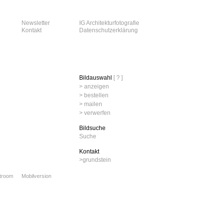
Newsletter
IG Architekturfotografie
Kontakt
Datenschutzerklärung
Bildauswahl
[ ? ]
> anzeigen
> bestellen
> mailen
> verwerfen
Bildsuche
Suche
Kontakt
>
grundstein
xtroom
Mobilversion