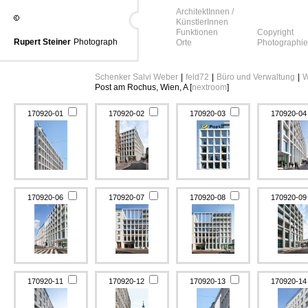
ArchitektInnen /
KünstlerInnen
Funktionen
Copyright
Rupert Steiner
Photograph
Orte
Photographie
Schenker Salvi Weber
|
feld72
|
Büro und Verwaltung
|
W
Post am Rochus, Wien, A [
nextroom
]
170920-01
170920-02
170920-03
170920-0
170920-06
170920-07
170920-08
170920-0
170920-11
170920-12
170920-13
170920-1