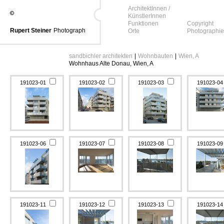
ArchitektInnen /
KünstlerInnen
Funktionen
Copyright
Rupert Steiner
Photograph
Orte
Photographie
sandbichler architekten
|
Wohnbauten
|
Wien, A
Wohnhaus Alte Donau, Wien, A
191023-01
191023-02
191023-03
191023-0
191023-06
191023-07
191023-08
191023-0
191023-11
191023-12
191023-13
191023-1