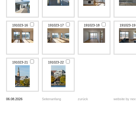
191023-16
191023-17
191023-18
191023-1
191023-21
191023-22
06.08.2026
Seitenanfang
zurück
website by ne