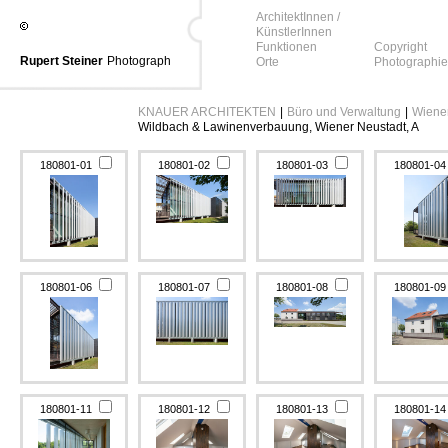
ArchitektInnen /
KünstlerInnen
Funktionen
Copyright
Rupert Steiner
Photograph
Orte
Photographie
KNAUER ARCHITEKTEN
|
Büro und Verwaltung
|
Wiener
Wildbach & Lawinenverbauung, Wiener Neustadt, A
180801-01
180801-02
180801-03
180801-0
180801-06
180801-07
180801-08
180801-0
180801-11
180801-12
180801-13
180801-1