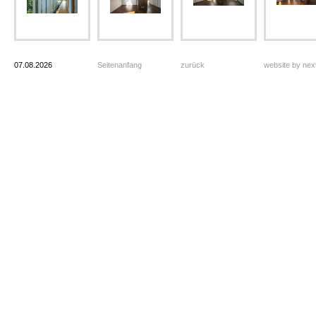
07.08.2026
Seitenanfang
zurück
website by ne