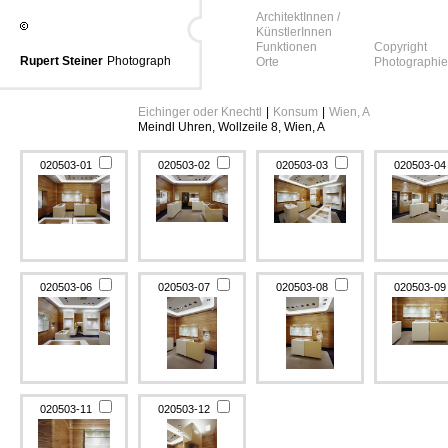
ArchitektInnen /
KünstlerInnen
Funktionen
Copyright
Rupert Steiner
Photograph
Orte
Photographie
Eichinger oder Knechtl
|
Konsum
|
Wien, A
Meindl Uhren, Wollzeile 8, Wien, A
020503-01
020503-02
020503-03
020503-0
020503-06
020503-07
020503-08
020503-0
020503-11
020503-12