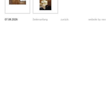
07.08.2026
Seitenanfang
zurück
website by ne