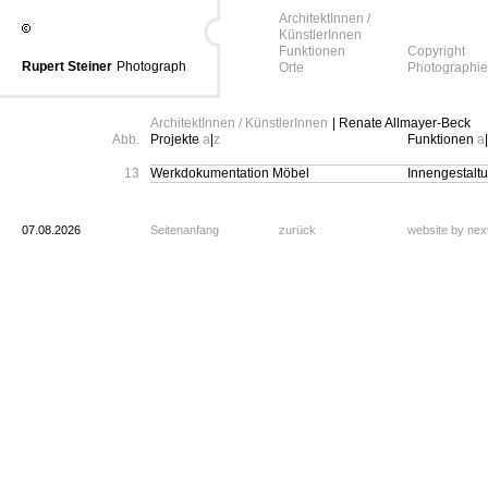
ArchitektInnen /
KünstlerInnen
Funktionen
Copyright
Rupert Steiner
Photograph
Orte
Photographie
ArchitektInnen / KünstlerInnen
| Renate Allmayer-Beck
Abb.
Projekte
a
|
z
Funktionen
a
|
13
Werkdokumentation Möbel
Innengestalt
07.08.2026
Seitenanfang
zurück
website by ne