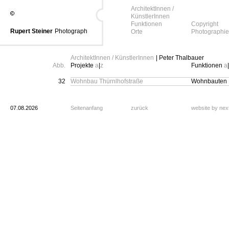
ArchitektInnen /
KünstlerInnen
Funktionen
Copyright
Rupert Steiner
Photograph
Orte
Photographie
ArchitektInnen / KünstlerInnen
| Peter Thalbauer
Abb.
Projekte
a
|
z
Funktionen
a
|
32
Wohnbau Thürnlhofstraße
Wohnbauten
07.08.2026
Seitenanfang
zurück
website by ne