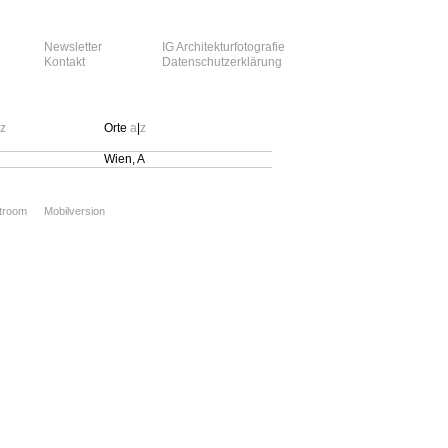
Newsletter
IG Architekturfotografie
Kontakt
Datenschutzerklärung
z
Orte
a
|
z
Wien, A
xtroom
Mobilversion