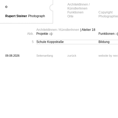
ArchitektInnen /
KünstlerInnen
Funktionen
Copyright
Rupert Steiner
Photograph
Orte
Photographie
ArchitektInnen / KünstlerInnen
| Atelier 18
Abb.
Projekte
a
|
z
Funktionen
a
|
5
Schule Koppstraße
Bildung
09.08.2026
Seitenanfang
zurück
website by ne