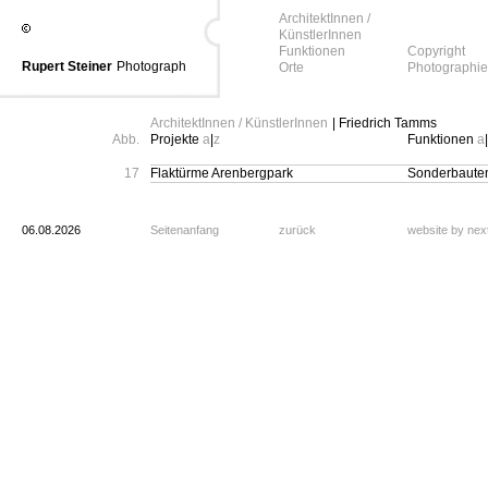
ArchitektInnen /
KünstlerInnen
Funktionen
Copyright
Rupert Steiner
Photograph
Orte
Photographie
ArchitektInnen / KünstlerInnen
| Friedrich Tamms
Abb.
Projekte
a
|
z
Funktionen
a
|
17
Flaktürme Arenbergpark
Sonderbaute
06.08.2026
Seitenanfang
zurück
website by ne