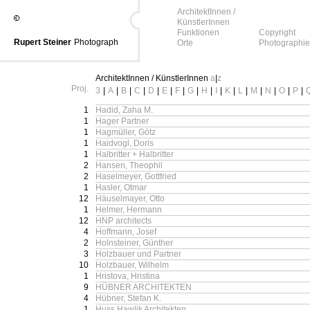
ArchitektInnen /
KünstlerInnen
Funktionen
Copyright
Rupert Steiner
Photograph
Orte
Photographie
ArchitektInnen / KünstlerInnen
a
|
z
Proj.
3
|
A
|
B
|
C
|
D
|
E
|
F
|
G
|
H
|
I
|
K
|
L
|
M
|
N
|
O
|
P
|
1
Hadid, Zaha M.
1
Hager Partner
1
Hagmüller, Götz
1
Haidvogl, Doris
1
Halbritter + Halbritter
2
Hansen, Theophil
2
Haselmeyer, Gottfried
1
Hasler, Otmar
12
Häuselmayer, Otto
1
Helmer, Hermann
12
HNP architects
4
Hoffmann, Josef
2
Holnsteiner, Günther
3
Holzbauer und Partner
10
Holzbauer, Wilhelm
1
Hristova, Hristina
9
HÜBNER ARCHITEKTEN
4
Hübner, Stefan K.
1
Huss Hawlik Architekten