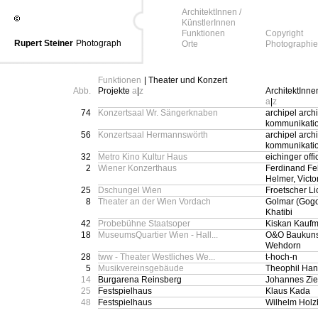
ArchitektInnen /
KünstlerInnen
Funktionen
Copyright
Rupert Steiner
Photograph
Orte
Photographie
Funktionen
| Theater und Konzert
Abb.
Projekte
a
|
z
ArchitektInne
a
|
z
74
Konzertsaal Wr. Sängerknaben
archipel archi
kommunikati
56
Konzertsaal Hermannswörth
archipel archi
kommunikati
32
Metro Kino Kultur Haus
eichinger offi
2
Wiener Konzerthaus
Ferdinand Fe
Helmer, Victo
25
Dschungel Wien
Froetscher L
8
Theater an der Wien Vordach
Golmar (Gogo
Khatibi
42
Probebühne Staatsoper
Kiskan Kauf
18
MuseumsQuartier Wien - Hall...
O&O Baukuns
Wehdorn
28
tww - Theater Westliches We...
t-hoch-n
5
Musikvereinsgebäude
Theophil Ha
14
Burgarena Reinsberg
Johannes Zie
25
Festspielhaus
Klaus Kada
48
Festspielhaus
Wilhelm Holz