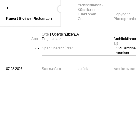
ArchitektInnen /
KünstlerInnen
Funktionen
Copyright
Rupert Steiner
Photograph
Orte
Photographie
Orte
| Oberschützen, A
Abb.
Projekte
a
|
z
ArchitektInne
a
|
z
26
Spar Oberschützen
LOVE archite
urbanism
07.08.2026
Seitenanfang
zurück
website by ne