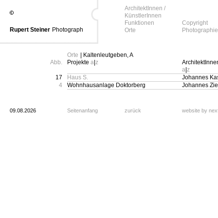
ArchitektInnen /
KünstlerInnen
Funktionen
Copyright
Rupert Steiner
Photograph
Orte
Photographie
Orte
| Kaltenleutgeben, A
Abb.
Projekte
a
|
z
ArchitektInne
a
|
z
17
Haus S.
Johannes Kas
4
Wohnhausanlage Doktorberg
Johannes Zie
09.08.2026
Seitenanfang
zurück
website by ne