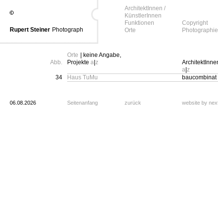
ArchitektInnen /
KünstlerInnen
Funktionen
Copyright
Rupert Steiner
Photograph
Orte
Photographie
Orte
| keine Angabe,
Abb.
Projekte
a
|
z
ArchitektInne
a
|
z
34
Haus TuMu
baucombinat
06.08.2026
Seitenanfang
zurück
website by ne