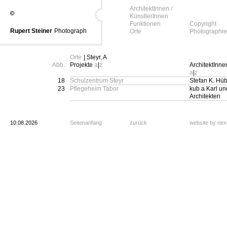
ArchitektInnen /
KünstlerInnen
Funktionen
Copyright
Rupert Steiner
Photograph
Orte
Photographie
Orte
| Steyr, A
Abb.
Projekte
a
|
z
ArchitektInne
a
|
z
18
Schulzentrum Steyr
Stefan K. Hü
23
Pflegeheim Tabor
kub a Karl u
Architekten
10.08.2026
Seitenanfang
zurück
website by ne