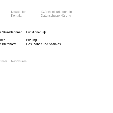
Newsletter
IG Architekturfotografie
Kontakt
Datenschutzerklärung
n / KünstlerInnen
Funktionen
a
|
z
bner
Bildung
nd Bremhorst
Gesundheit und Soziales
xtroom
Mobilversion